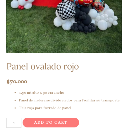
Panel ovalado rojo
$
70.000
1,90 mt alto x 90 cm ancho
Panel de madera se divide en dos para facilitar su transporte
Tela roja para forrado de panel
Panel
ADD TO CART