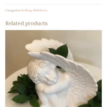
ovalado
rojo
Categories:
Backing
,
Mobiliario
quantity
Related products