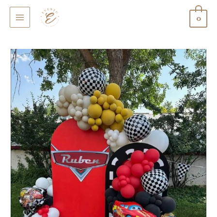
0
MAIN
MENU