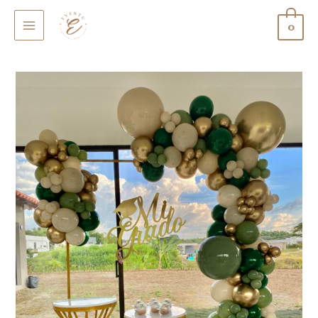
0
MAIN
MENU