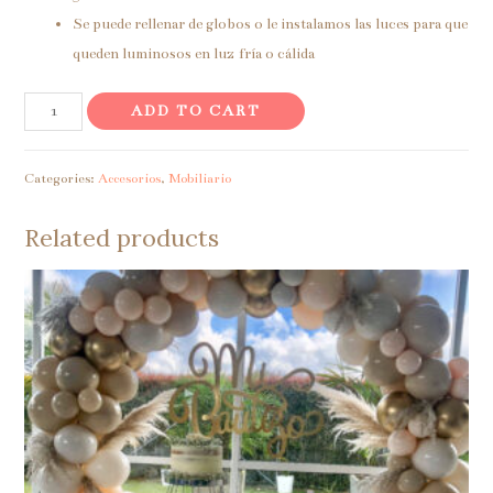
Se puede rellenar de globos o le instalamos las luces para que
queden luminosos en luz fría o cálida
Numeros
ADD TO CART
encajonados
para
Categories:
Accesorios
,
Mobiliario
rellenar
quantity
Related products