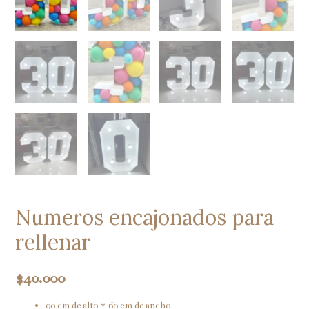
Numeros encajonados para
rellenar
$
40.000
90 cm de alto * 60 cm de ancho