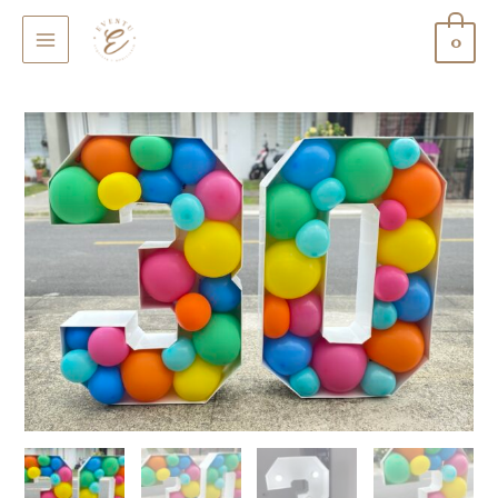
0
MAIN
MENU