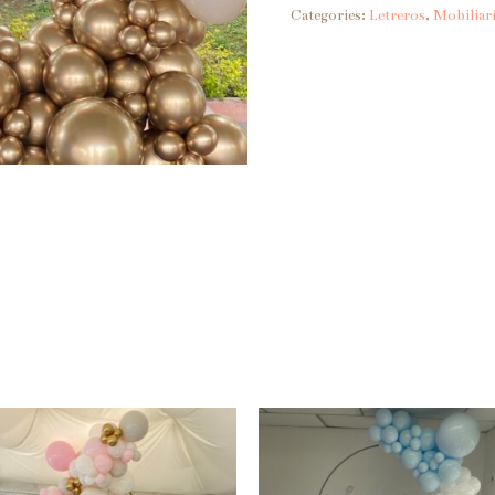
Birthday
Categories:
Letreros
,
Mobiliar
dorado
quantity