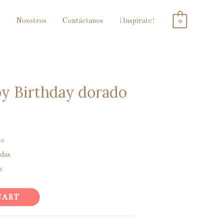
s
Nosotros
Contáctanos
¡Inspírate!
0
y Birthday dorado
te
das
m
CART