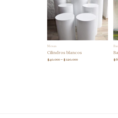
Mesas
Ba
Cilindros blancos
Ba
$
40.000
–
$
120.000
$
6