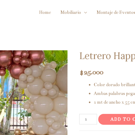
Home
Mobiliario
Montaje de Evento
Letrero Happ
$
25.000
Color dorado brillan
Ambas palabras pega
1 mt de ancho x 55 c
Letrero
ADD TO 
Happy