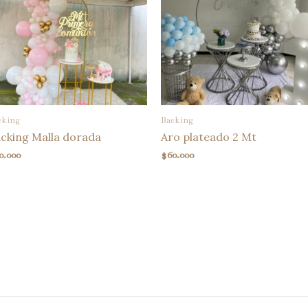
cking
Backing
cking Malla dorada
Aro plateado 2 Mt
0.000
$
60.000