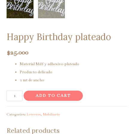
Happy Birthday plateado
$
25.000
Material Mdf y adhesivo plateado
Producto delicado
1 mt de ancho
Happy
ADD TO CART
Birthday
plateado
Categories:
Letreros
,
Mobiliario
quantity
Related products