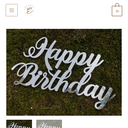
0
MAIN
MENU