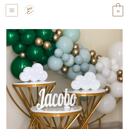
0
MAIN
MENU