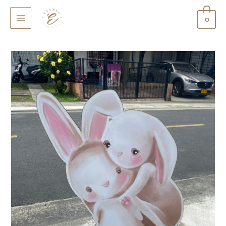
0
MAIN
MENU