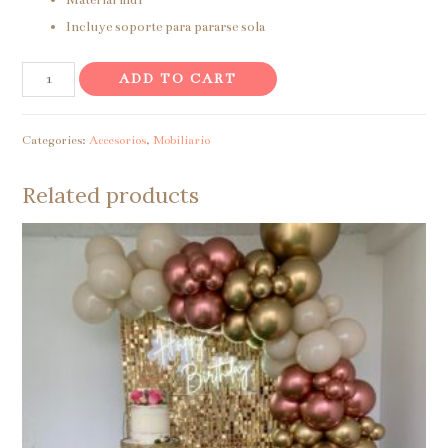
Incluye soporte para pararse sola
Figura
ADD TO CART
conejos
tipo
Categories:
Accesorios
,
Mobiliario
acuarela
quantity
Related products