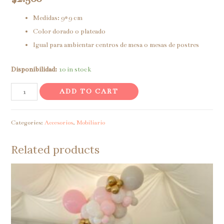
Medidas: 9*9 cm
Color dorado o plateado
Igual para ambientar centros de mesa o mesas de postres
Disponibilidad:
10 in stock
Estructuras
ADD TO CART
metálicas
pequeñas
Categories:
Accesorios
,
Mobiliario
para
velas
Related products
quantity