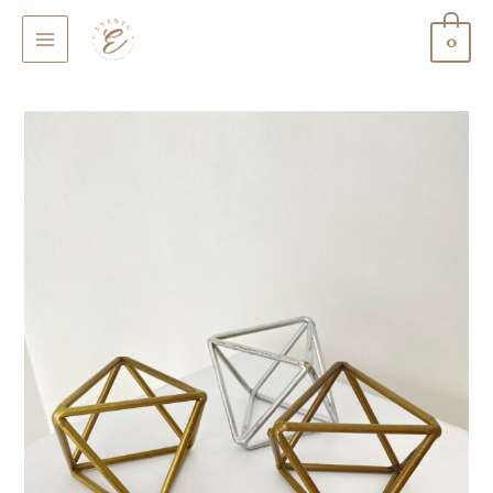
0
MAIN
MENU