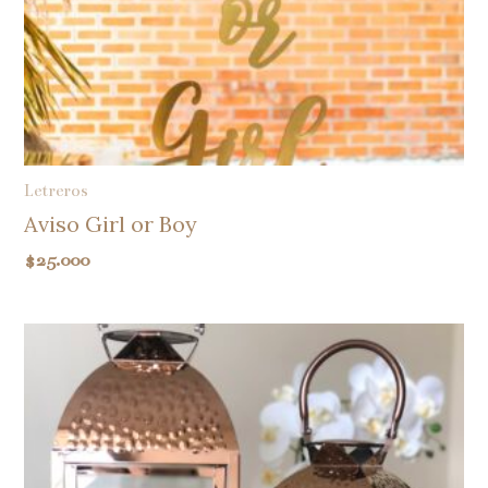
Letreros
Aviso Girl or Boy
$
25.000