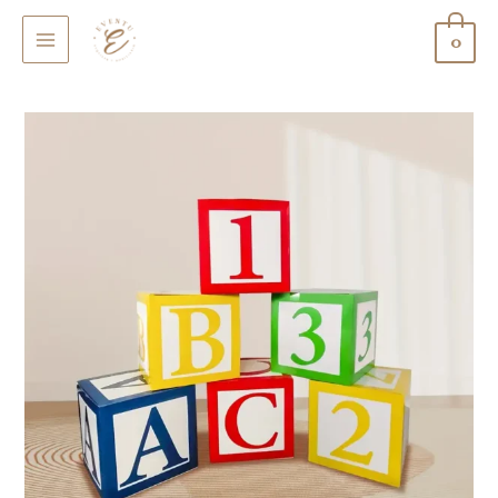
0
MAIN
MENU