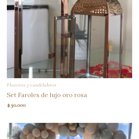
Floreros y candelabros
Set Faroles de lujo oro rosa
$
30.000