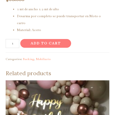
1 mt de ancho x 2 mt de alto
Desarma por completo se puede transportar en Moto o
carro
Material: Acero
Backing
ADD TO CART
ovalado
metálico
Categories:
Backing
,
Mobiliario
dorado
quantity
Related products