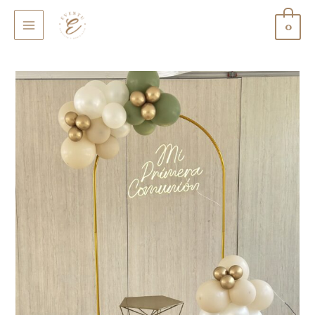
0
MAIN
MENU