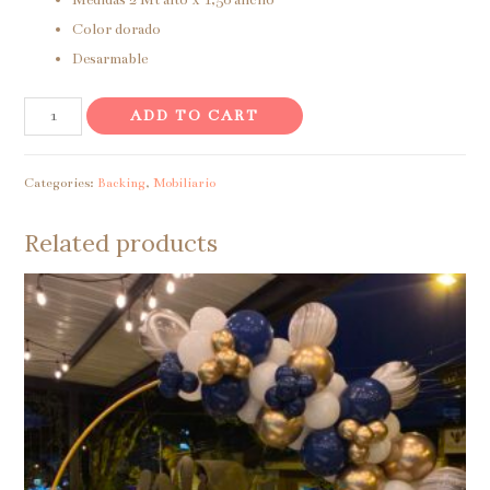
Color dorado
Desarmable
Backing
ADD TO CART
cuadrado
quantity
Categories:
Backing
,
Mobiliario
Related products