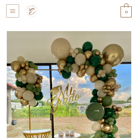
0
MAIN
MENU