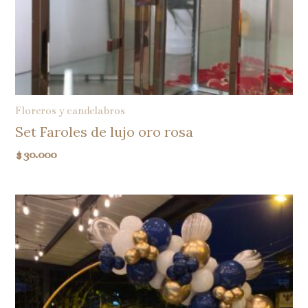
Floreros y candelabros
Set Faroles de lujo oro rosa
$
30.000