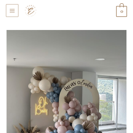
0
MAIN
MENU