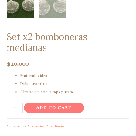
Set x2 bomboneras
medianas
$
10.000
Material: vidrio
Diámetro 16 cm
Alto 20 cm con la tapa puesta
Set
ADD TO CART
x2
bomboneras
Categories:
Accesorios
,
Mobiliario
medianas