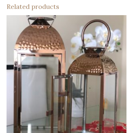
quantity
Related products