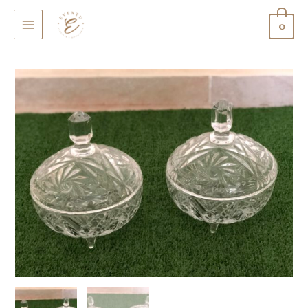
0
MAIN
MENU