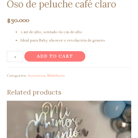
Oso de peluche café claro
$
30.000
1 mt de alto, sentado 60 cm de alto
Ideal para Baby shower o revelación de genero
Oso
ADD TO CART
de
peluche
Categories:
Accesorios
,
Mobiliario
café
claro
Related products
quantity