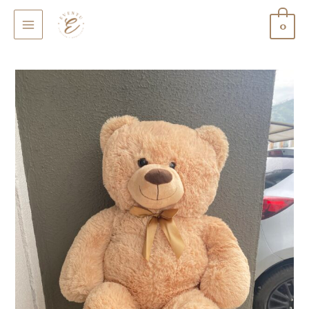
0
MAIN
MENU