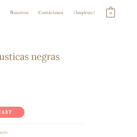
s
Nosotros
Contáctanos
¡Inspírate!
0
usticas negras
CART
iario