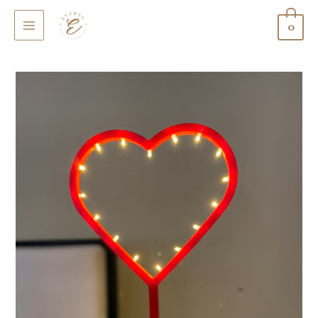
0
MAIN
MENU