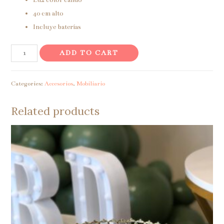
40 cm alto
Incluye baterías
Lampara
ADD TO CART
Corazón
quantity
Categories:
Accesorios
,
Mobiliario
Related products