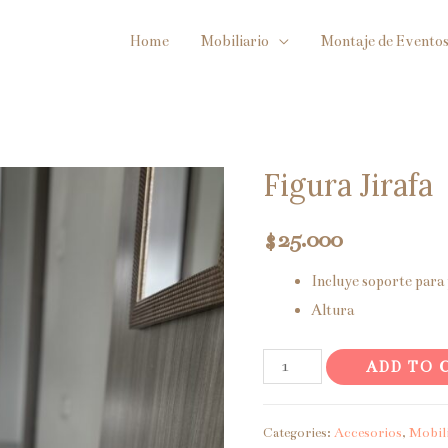
Home
Mobiliario
Montaje de Evento
Figura Jirafa
$
25.000
Incluye soporte para 
Altura
Figura
ADD TO 
Jirafa
quantity
Categories:
Accesorios
,
Mobil