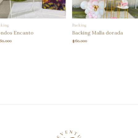
cking
Backing
ondos Encanto
Backing Malla dorada
60.000
$
60.000