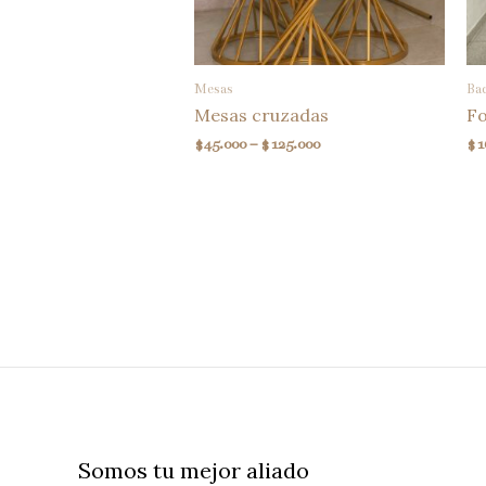
Mesas
Ba
Mesas cruzadas
F
$
45.000
–
$
125.000
$
1
Somos tu mejor aliado