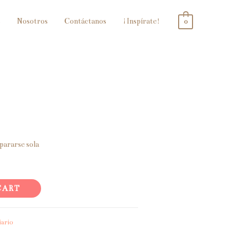
s
Nosotros
Contáctanos
¡Inspírate!
0
pararse sola
CART
iario