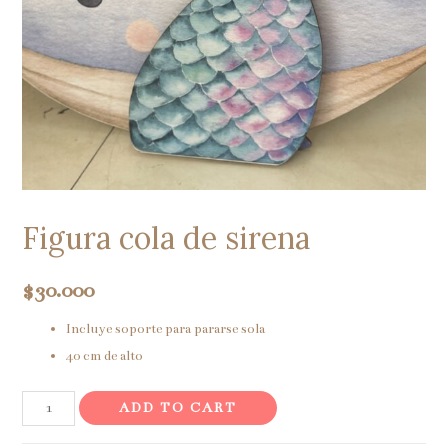
Figura cola de sirena
$
30.000
Incluye soporte para pararse sola
40 cm de alto
Figura
ADD TO CART
cola