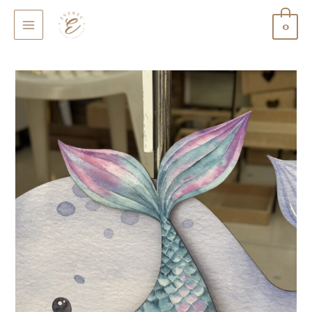
0
MAIN
MENU