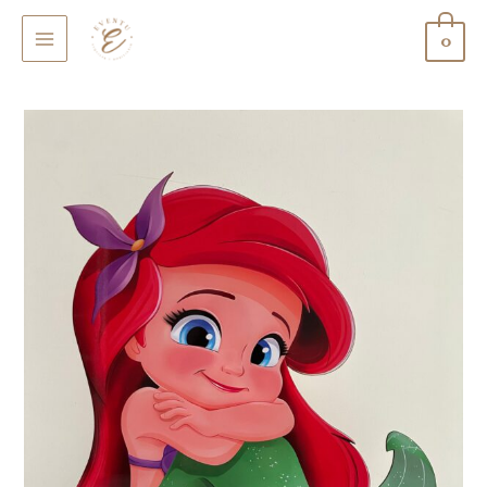
0
MAIN
MENU