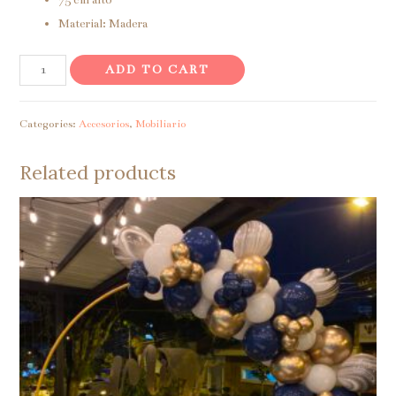
Material: Madera
Figura
ADD TO CART
Ariel
bebe
Categories:
Accesorios
,
Mobiliario
quantity
Related products