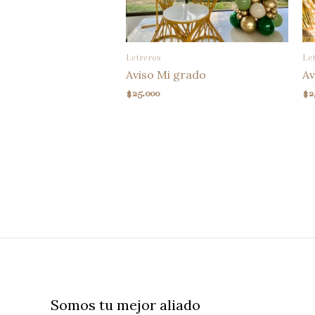
Letreros
Le
Aviso Mi grado
Av
$
25.000
$
2
Somos tu mejor aliado