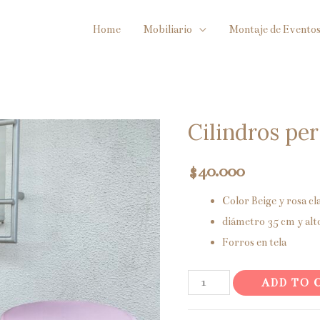
Home
Mobiliario
Montaje de Evento
Cilindros per
$
40.000
Color Beige y rosa cl
diámetro 35 cm y alt
Forros en tela
Cilindros
ADD TO 
personalizados