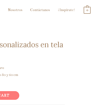
s
Nosotros
Contáctanos
¡Inspírate!
0
sonalizados en tela
aro
o 80 y 60 cm
CART