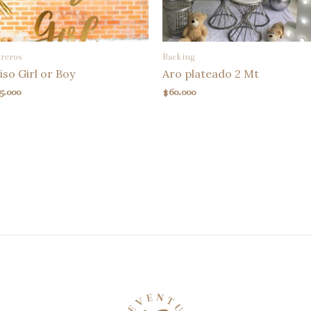
treros
Backing
iso Girl or Boy
Aro plateado 2 Mt
5.000
$
60.000