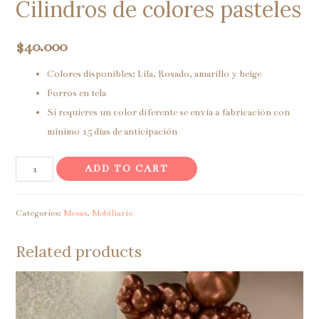
Cilindros de colores pasteles
$
40.000
Colores disponibles: Lila, Rosado, amarillo y beige
Forros en tela
Si requieres un color diferente se envía a fabricación con
mínimo 15 días de anticipación
Cilindros
ADD TO CART
de
colores
Categories:
Mesas
,
Mobiliario
pasteles
quantity
Related products