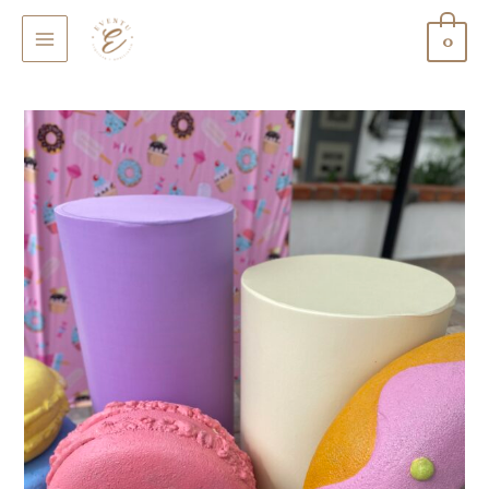
0
MAIN
MENU