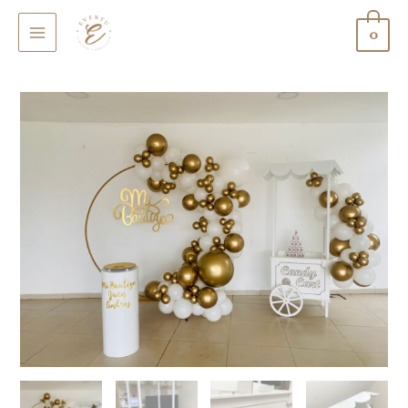
0
MAIN
MENU