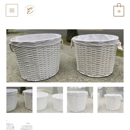
0
MAIN
MENU