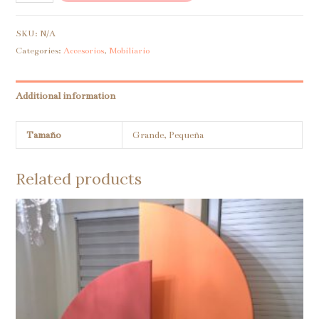
para
globo
SKU:
N/A
aerostático
Categories:
Accesorios
,
Mobiliario
quantity
Additional information
Tamaño
Grande, Pequeña
Related products