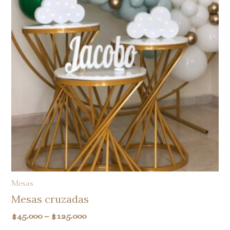
Mesas
Mesas cruzadas
$
45.000
–
$
125.000